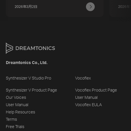
2026年3月2日
2026年
Dreamtonics Co., Ltd.
Synthesizer V Studio Pro
Vocoflex
Synthesizer V Product Page
Vocoflex Product Page
Our Voices
User Manual
User Manual
Vocoflex EULA
Help Resources
Terms
Free Trials