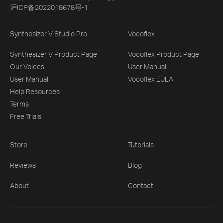
沪ICP备2022018678号-1
Synthesizer V Studio Pro
Vocoflex
Synthesizer V Product Page
Vocoflex Product Page
Our Voices
User Manual
User Manual
Vocoflex EULA
Help Resources
Terms
Free Trials
Store
Tutorials
Reviews
Blog
About
Contact