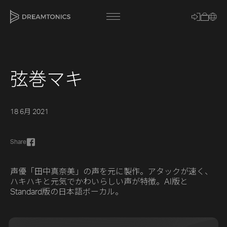
弦巻マキ
[title]
[caption]
18 6月 2021
[about]
Share
Trackname
声優「田中真奈美」の声を元に製作。アタックが速く、
ハキハキと元気でかわいらしい声が特徴。AI版と
Standard版の日本語ボーカル。
Loading
Vocal Mode